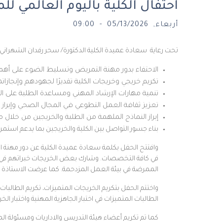
احتفال الكلية باليوم العالمي لل
أربعاء, 05/13/2026 - 09:00
تحت رعاية سعادة عميدة الكلية الدكتورة/ سحر رفدان الشهراني، 
الاحتفاء بدور مهنة التمريض وتسليط الضوء على أهميته
تكريم خريجي وخريجات الكلية تقديرًا لجهودهم وإنجازا
تنمية مهارات الإرشاد المهني ومساعدة الطلبة على ا
تعزيز ثقافة العمل التطوعي في المجال الصحي وإبراز د
إبراز النماذج الملهمة من الطلبة والخريجين من خلال 
بناء جسور التواصل بين الكلية والخريجين بما يدعم استمرا
في كافة التخصصات. وشارك بعض الخريجات خبراتهم في حيا
الممرضة في بيئة العمل المزدحمة. كما عرضت الاستاذة 
واختتم الحفل بتكريم الخريجات المتميزات، تكريم الطالبات
الطالبات المتميزات في اختبار الجاهزية المهنية واختبار الخر
كما تم تكريم أعضاء هيئة التدريس والاداريات ومسئولة المع