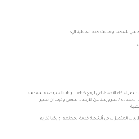
المي للمهنة وهدفت هذه الفاعلية الي:
ض.
 التمريض في المجال الصحي في ضوء رؤية المملكة 2030 وأهمية التطوير ومواكبة عصر الذكاء الاصطناعي لرفع كفاءة الرعاية التمريضية المقدمة
استاذة / قمر ورشة عن الارشاد المهني وكيف ان تتميز
خصية.
الطالبات المتميزات في أنشطة خدمة المجتمع، وايضا تكريم