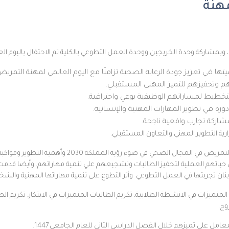
مهنة
وبمشاركة وحدة الخريجين ووحدة العمل التطوعي بالكلية تم الاحتفال باليوم الع
ا في تعزيز جودة الرعاية الصحية تزامنًا مع اليوم العالمي لمهنة التمري
تهم وتحفيزهم للتميز المهني المستقبلي.
لتخطيط لمساراتهم الوظيفية بوعي واحترافية.
وره في تطوير المهارات المهنية والإنسانية.
مشاركة تجارب واقعية ناجحة.
رية التطوير المهني والتعاون المستقبلي.
وافتتح الحفل بكلمة سعادة عميدة الكلية عن دور مهنة
تهم العملية لتحفيز الطالبات وتشجيعهم علي تنمية مهاراتهم. وأيضا قدمت ال
بنان
تجربتها في العمل التطوعي وأثر التطوع على تنمية مهاراتها المهنية والش
 المتميزات في الانشطة الطلابية، تكريم الطالبات المتميزات في الابتكار، تكريم 
وج.
امل علي تميزهم خلال الفصل الدراسي الثاني للعام الجامعي 1447.