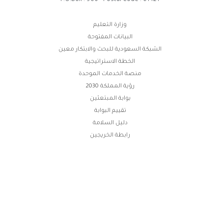
P.O.Box : 960 - Postal Code : 61421
وابط
وزارة التعليم
البيانات المفتوحة
لفوتر
الشبكة السعودية للبحث والابتكار معين
الخطة الاستراتيجية
منصة الخدمات الموحدة
رؤية المملكة 2030
بوابة المبتعثين
تقييم البوابة
دليل السلامة
رابطة الخريجين