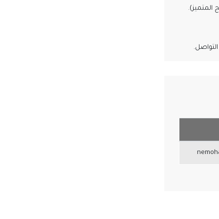
 المتميز).
لتواصل.
nemoha